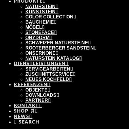
PRODUKTE
NATURSTEIN
KUNSTSTEIN
COLOR COLLECTION
BAUCHEMIE
MÖBEL
STONEFACE
ONYDORM
SCHWEIZER NATURSTEINE
ROOTERBERGER SANDSTEIN
ONSERNONE
NATURSTEIN KATALOG
DIENSTLEISTUNGEN
SERVICEARBEITEN
ZUSCHNITTSERVICE
NEUES KOCHFELD
REFERENZEN
OBJEKTE
DOWNLOADS
PARTNER
KONTAKT
SHOP 🛒
NEWS
SEARCH
KONTAKT