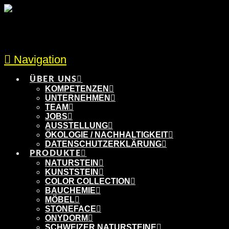
Navigation
ÜBER UNS
KOMPETENZEN
UNTERNEHMEN
TEAM
JOBS
AUSSTELLUNG
ÖKOLOGIE / NACHHALTIGKEIT
DATENSCHUTZERKLÄRUNG
PRODUKTE
NATURSTEIN
KUNSTSTEIN
COLOR COLLECTION
BAUCHEMIE
MÖBEL
STONEFACE
ONYDORM
SCHWEIZER NATURSTEINE