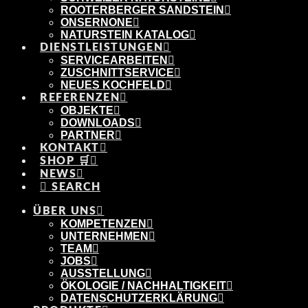
ROOTERBERGER SANDSTEIN
ONSERNONE
NATURSTEIN KATALOG
DIENSTLEISTUNGEN
SERVICEARBEITEN
ZUSCHNITTSERVICE
NEUES KOCHFELD
REFERENZEN
OBJEKTE
DOWNLOADS
PARTNER
KONTAKT
SHOP 🛒
NEWS
SEARCH
ÜBER UNS
KOMPETENZEN
UNTERNEHMEN
TEAM
JOBS
AUSSTELLUNG
ÖKOLOGIE / NACHHALTIGKEIT
DATENSCHUTZERKLÄRUNG