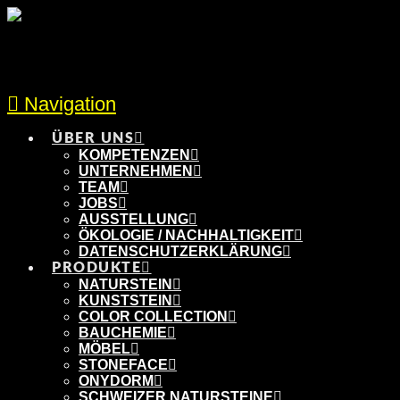
Navigation
ÜBER UNS
KOMPETENZEN
UNTERNEHMEN
TEAM
JOBS
AUSSTELLUNG
ÖKOLOGIE / NACHHALTIGKEIT
DATENSCHUTZERKLÄRUNG
PRODUKTE
NATURSTEIN
KUNSTSTEIN
COLOR COLLECTION
BAUCHEMIE
MÖBEL
STONEFACE
ONYDORM
SCHWEIZER NATURSTEINE