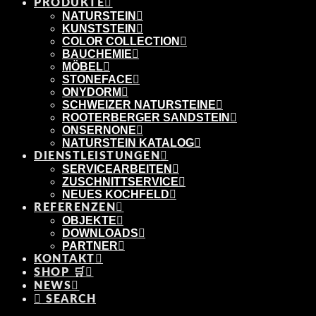
PRODUKTE
NATURSTEIN
KUNSTSTEIN
COLOR COLLECTION
BAUCHEMIE
MÖBEL
STONEFACE
ONYDORM
SCHWEIZER NATURSTEINE
ROOTERBERGER SANDSTEIN
ONSERNONE
NATURSTEIN KATALOG
DIENSTLEISTUNGEN
SERVICEARBEITEN
ZUSCHNITTSERVICE
NEUES KOCHFELD
REFERENZEN
OBJEKTE
DOWNLOADS
PARTNER
KONTAKT
SHOP 🛒
NEWS
SEARCH