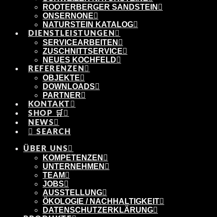
ROOTERBERGER SANDSTEIN
ONSERNONE
NATURSTEIN KATALOG
DIENSTLEISTUNGEN
SERVICEARBEITEN
ZUSCHNITTSERVICE
NEUES KOCHFELD
REFERENZEN
OBJEKTE
DOWNLOADS
PARTNER
KONTAKT
SHOP 🛒
NEWS
SEARCH
ÜBER UNS
KOMPETENZEN
UNTERNEHMEN
TEAM
JOBS
AUSSTELLUNG
ÖKOLOGIE / NACHHALTIGKEIT
DATENSCHUTZERKLÄRUNG